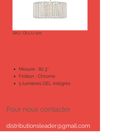
SKU : DLLU-221
221
Prix
129,99 $CA
Mesure : 82.3’’
Finition : Chrome
5 lumières DEL intégrés
Gradable
Homologué cETL pour les
endroits humides
Pour nous contacter
distributionsleader@gmail.com