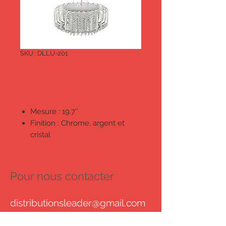
SKU : DLLU-201
201
Prix
122,85 $CA
Mesure : 19.7’’
Finition : Chrome, argent et
cristal
6 ampoules DEL intégrées de
type AB COB (comprises)
Homologué cETL
Pour nous contacter
distributionsleader@gmail.com